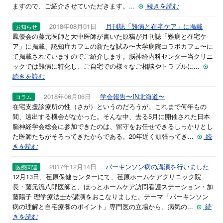
ますので、ご紹介させていただきます。...
続きを読む
2018年08月01日
月刊誌「難病と在宅ケア」に掲載
お知らせ
鳳優会の藤元医師と大中医師が書いた原稿が月刊誌「難病と在宅ケ
ア」に掲載、認知症カフェの新たな試み〜大学病院コラボカフェ〜に
て掲載されていますのでご紹介します。脳神経内科センター当クリニ
ックでは難病に特化し、ご自宅での様々なご相談やトラブルに...
続きを読む
2018年06月06日
学会報告〜IN北海道〜
コラム
在宅支援診療所の性（さが）というのだろうが、これまで何年もの
間、遠出する機会がなかった。そんな中、去る5月に開催された日本
脳神経学会総会に参加できたのは、留守をお任せできるしっかりとし
た医師たちがそろってきたからである。20年近く頑張ってき...
続
きを読む
2017年12月14日
パーキンソン病の講演を行いました
医療関連
12月13日、荏原保健センターにて、荏原ホームケアクリニック院
長・藤元流八郎医師と、ほっとホームケア訪問看護ステーション・加
藤陽子 理学療法士が講演をおこなりました。テーマ「パーキンソン
病の理解と自宅療養のポイント」専門医の立場から、病気の...
続
きを読む