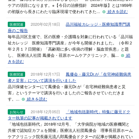
ケアの項目になります。※【今日の治療指針 2024年版】とは1959年
の初版から長きにわたり臨床現場で使われてきた...
続きを読む
2020年02月18日
品川福祉カレッジ・医療知識専門講
医療関連
座のご報告
毎年品川区主催で、区の医療・介護職を対象に行われている「品川福
祉カレッジ 医療知識専門講座」が今年も開催されました。（令和２
年２月１７日開催）「高齢期に多い疾病の理解・脳血管疾患」と題
し、 医療法人社団 鳳優会・荏原ホームケアクリニック、脳...
続
きを読む
2018年12月17日
鳳優会・藤元Dr.が「在宅神経難病患
医療関連
者と災害」について講演を行いました
品川保健センターにて鳳優会・藤元Dr.が「在宅神経難病患者と災
害」というテーマで講演を行いましたのご報告させていただきま
す。...
続きを読む
2018年12月05日
「地域包括新時代」特集に藤元ドク
お知らせ
ター執筆の記事が掲載されています
「地域包括新時代」2018年12月号、「大学病院が地域の医療機関と
共催で認知症カフェを開催」医療法人社団鳳優会 理事長荏原ホーム
ケアクリニック院長藤元流八郎鳳優会ドクターの記事が掲載されてい