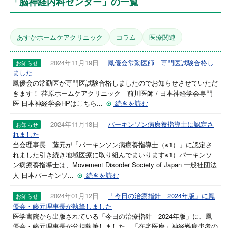
「脳神経内科センター」の一覧
あすかホームケアクリニック
コラム
医療関連
2024年11月19日
鳳優会常勤医師 専門医試験合格し
お知らせ
ました
鳳優会の常勤医が専門医試験合格しましたのでお知らせさせていただ
きます！ 荏原ホームケアクリニック 前川医師 / 日本神経学会専門
医 日本神経学会HPはこちら...
続きを読む
2024年11月18日
パーキンソン病療養指導士に認定さ
お知らせ
れました
当会理事長 藤元が「パーキンソン病療養指導士（※1）」に認定さ
れました引き続き地域医療に取り組んでまいります※1）パーキンソ
ン病療養指導士は、Movement Disorder Society of Japan 一般社団法
人 日本パーキンソ...
続きを読む
2024年01月12日
「今日の治療指針 2024年版」に鳳
お知らせ
優会・藤元理事長が執筆しました
医学書院から出版されている「今日の治療指針 2024年版」に、鳳
優会・藤元理事長が分担執筆しました。「在宅医療」神経難病患者の