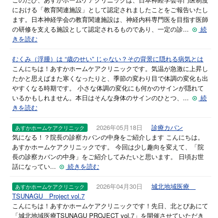
における「教育関連施設」として認定されましたことをご報告いたし
ます。日本神経学会の教育関連施設は、神経内科専門医を目指す医師
の研修を支える施設として認定されるものであり、一定の診...
続
きを読む
むくみ（浮腫）は “歳のせい” じゃない？その背景に隠れる病気とは
こんにちは！あすかホームケアクリニックです。気温が急激に上昇し
たかと思えばまた寒くなったりと、季節の変わり目で体調の変化も出
やすくなる時期です。 小さな体調の変化にも何かのサインが隠れて
いるかもしれません。本日はそんな身体のサインのひとつ、...
続
きを読む
2026年05月18日
診療カバン
あすかホームケアクリニック
気になる！？院長の診察カバンの中身をご紹介します こんにちは。
あすかホームケアクリニックです。 今回は少し趣向を変えて、「院
長の診察カバンの中身」をご紹介してみたいと思います。 日頃お世
話になってい...
続きを読む
2026年04月30日
城北地域医療
あすかホームケアクリニック
TSUNAGU Project vol.7
こんにちは！あすかホームケアクリニックです！先日、北とぴあにて
「城北地域医療TSUNAGU PROJECT vol.7」を開催させていただき