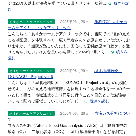
では20万人以上が治療を受けている最もメジャーな神...
続きを読
む
2025年08月26日
歯科開設 あすかホ
あすかホームケアクリニック
ームケアクリニックケアクリニック
こんにちは！あすかホームケアクリニックです。当院では「顔の見え
る地域医療」を体現すべく、広く患者さんを診療させていただいてお
りますが、「通院が難しい方にも、安心して歯科診療や口腔ケアを受
けてもらいたい」そんな思いから新しく2024年7月より...
続きを
読む
2025年08月26日
城北地域医療
あすかホームケアクリニック
TSUNAGU Project vol.6
こんにちは！「城北地域医療 TSUNAGU Project vol.6」のお知ら
せです。「顔の見える地域連携」を体現すべく地域全体を一つのチー
ムとして捉え、地域連携をより円滑に行うことを目的とした勉強会、
いつもは院内で開催していましたが、前...
続きを読む
2025年05月26日
血液ガス分析につい
あすかホームケアクリニック
て
血液ガス分析（Arterial Blood Gas analysis：ABG）は、動脈血中の
酸素（O₂）、二酸化炭素（CO₂）、pH（酸塩基平衡）などを測定す