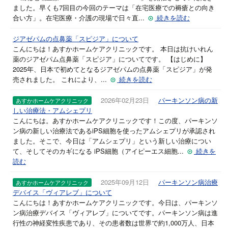
ました。早くも7回目の今回のテーマは「在宅医療での褥瘡との向き
合い方」。在宅医療・介護の現場で日々直...
続きを読む
ジアゼパムの点鼻薬「スピジア」について
こんにちは！あすかホームケアクリニックです。 本日は抗けいれん
薬のジアゼパム点鼻薬「スピジア」についてです。 【はじめに】
2025年、日本で初めてとなるジアゼパムの点鼻薬「スピジア」が発
売されました。 これにより、...
続きを読む
2026年02月23日
パーキンソン病の新
あすかホームケアクリニック
しい治療法・アムシェプリ
こんにちは。あすかホームケアクリニックです！この度、パーキンソ
ン病の新しい治療法であるiPS細胞を使ったアムシェプリが承認され
ました。そこで、今日は「アムシェプリ」という新しい治療につい
て、そしてそのカギになる iPS細胞（アイピーエス細胞...
続きを
読む
2025年09月12日
パーキンソン病治療
あすかホームケアクリニック
デバイス「ヴィアレブ」について
こんにちは！あすかホームケアクリニックです。今日は、パーキンソ
ン病治療デバイス「ヴィアレブ」についてです。パーキンソン病は進
行性の神経変性疾患であり、その患者数は世界で約1,000万人、日本