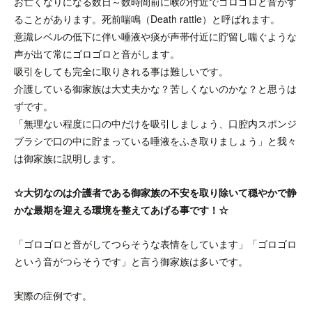
お亡くなりになる数日～数時間前に喉の付近でゴロゴロと音がす
ることがあります。死前喘鳴（Death rattle）と呼ばれます。
意識レベルの低下に伴い唾液や痰が声帯付近に貯留し喘ぐような
声が出て常にゴロゴロと音がします。
吸引をしても完全に取りきれる事は難しいです。
介護している御家族は大丈夫かな？苦しくないのかな？と思うは
ずです。
「無理ない程度に口の中だけを吸引しましょう、口腔内スポンジ
ブラシで口の中に貯まっている唾液をふき取りましょう」と我々
は御家族に説明します。
☆大切なのは介護者である御家族の不安を取り除いて穏やかで静
かな最期を迎える環境を整えてあげる事です！☆
「ゴロゴロと音がしてつらそうな表情をしています」「ゴロゴロ
という音がつらそうです」と言う御家族は多いです。
実際の症例です。