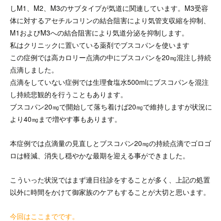
しM1、M2、M3のサブタイプが気道に関連しています。M3受容
体に対するアセチルコリンの結合阻害により気管支収縮を抑制、
M1およびM3への結合阻害により気道分泌を抑制します。
私はクリニックに置いている薬剤でブスコパンを使います
この症例では高カロリー点滴の中にブスコパンを20㎎混注し持続
点滴しました。
点滴をしていない症例では生理食塩水500mlにブスコパンを混注
し持続悲観的を行うこともあります。
ブスコパン20㎎で開始して落ち着けば20㎎で維持しますが状況に
より40㎎まで増やす事もあります。
本症例では点滴量の見直しとブスコパン20㎎の持続点滴でゴロゴ
ロは軽減、消失し穏やかな最期を迎える事ができました。
こういった状況ではまず連日往診をすることが多く、上記の処置
以外に時間をかけて御家族のケアもすることが大切と思います。
今回はここまでです。