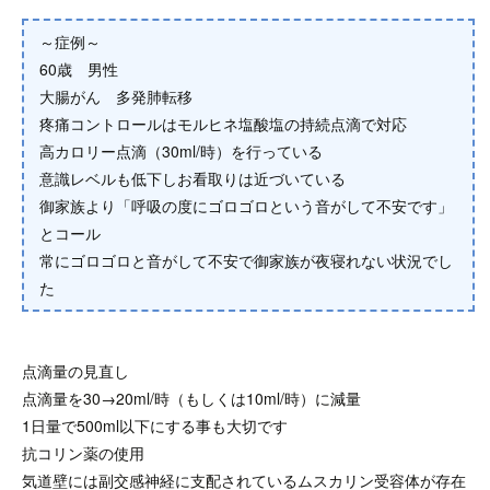
～症例～
60歳 男性
大腸がん 多発肺転移
疼痛コントロールはモルヒネ塩酸塩の持続点滴で対応
高カロリー点滴（30ml/時）を行っている
意識レベルも低下しお看取りは近づいている
御家族より「呼吸の度にゴロゴロという音がして不安です」
とコール
常にゴロゴロと音がして不安で御家族が夜寝れない状況でし
た
点滴量の見直し
点滴量を30→20ml/時（もしくは10ml/時）に減量
1日量で500ml以下にする事も大切です
抗コリン薬の使用
気道壁には副交感神経に支配されているムスカリン受容体が存在