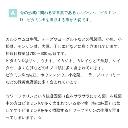
骨の形成に関わる栄養素であるカルシウム、ビタミン
D、ビタミンKを摂取する事が大切です。
カルシウムは牛乳、チーズやヨーグルトなどの乳製品、小魚、小
松菜、チンゲン菜、大豆、干しエビなどに多く含まれています。
摂取目標量は700～800㎎/日です。
ビタミンDはサケ、ウナギ、メカジキ、カレイなどの魚類、シイ
タケ、きくらげなどのキノコ類に多く含まれています。
ビタミンKは納豆、ホウレンソウ、小松菜、ニラ、ブロッコリー
などの緑黄色野菜に多く含まれています。
☆ワーファリンという抗凝固薬（血をサラサラにする薬）を服薬
中の方はビタミンKが多く含まれている食べ物（特に納豆）は禁
止です！ビタミンKを多く摂取するとワーファリンの作用が弱ま
ってしまいます。☆